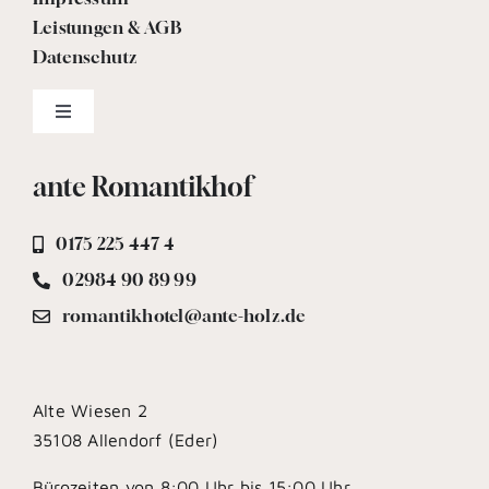
Leistungen & AGB
Datenschutz
Toggle
Navigation
HinSchG – Meldung einreichen
ante Romantikhof
LkSG – Meldung einreichen
0175 225 447 4
02984 90 89 99
romantikhotel@ante-holz.de
Alte Wiesen 2
35108 Allendorf (Eder)
Bürozeiten von 8:00 Uhr bis 15:00 Uhr